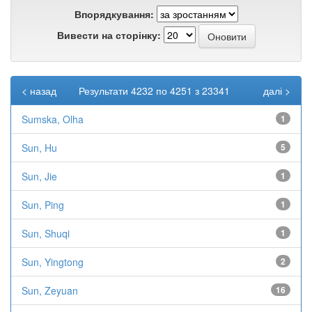
Впорядкування:
Вивести на сторінку:
< назад
Результати 4232 по 4251 з 23341
далі >
Sumska, Olha
1
Sun, Hu
5
Sun, Jie
1
Sun, Ping
1
Sun, Shuqi
1
Sun, Yingtong
2
Sun, Zeyuan
16