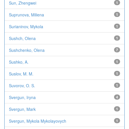
Sun, Zhengwei
1
Suprunova, Miliena
1
Surianinov, Mykola
1
Sushch, Olena
1
Sushchenko, Olena
7
Sushko, A.
1
Suslov, M. M.
1
Suvorov, O. S.
1
Svergun, Iryna
4
Svergun, Mark
1
Svergun, Mykola Mykolayovych
1