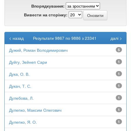
Впорядкування:
Вивести на сторінку:
< назад
Результати 9867 по 9886 з 23341
далі >
Дужий, Роман Володимирович
5
Дуйгу, Зейнеп Сари
1
Дука, О. В.
1
Дукач, Т. С.
1
Дулебова, Л.
1
Дулепко, Максим Олегович
1
Дулепко, Я. О.
1