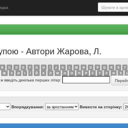
відка
упою - Автори Жарова, Л.
B
C
D
E
F
G
H
I
J
K
L
M
N
O
P
Q
R
S
T
Ж
З
И
І
Ї
Й
К
Л
М
Н
О
П
Р
С
Т
У
Ф
Х
 ж введіть декілька перших літер:
Впорядкування:
Вивести на сторінку: