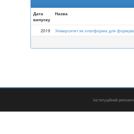
Дата
Назва
випуску
2019
Університет як платформа для формуван
Інституційний репози