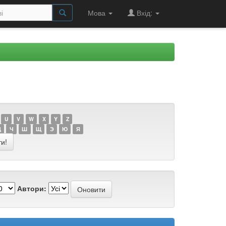
Мова
Вхід:
U
V
W
X
Y
Z
Ц
Ч
Ш
Щ
Э
Ю
Я
Автори: