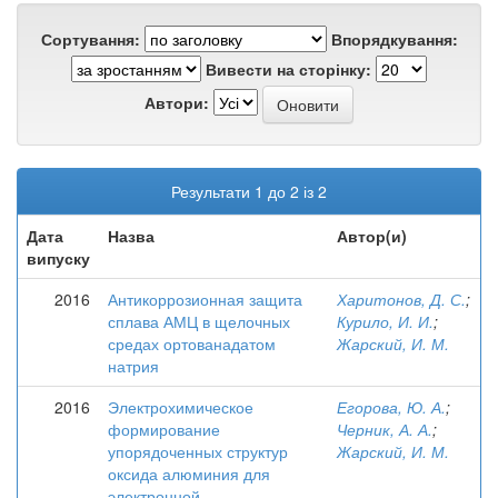
Сортування:
Впорядкування:
Вивести на сторінку:
Автори:
Результати 1 до 2 із 2
Дата
Назва
Автор(и)
випуску
2016
Антикоррозионная защита
Харитонов, Д. С.
;
сплава АМЦ в щелочных
Курило, И. И.
;
средах ортованадатом
Жарский, И. М.
натрия
2016
Электрохимическое
Егорова, Ю. А.
;
формирование
Черник, А. А.
;
упорядоченных структур
Жарский, И. М.
оксида алюминия для
электронной