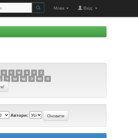
Мова
Вхід:
U
V
W
X
Y
Z
Ц
Ч
Ш
Щ
Э
Ю
Я
Автори: