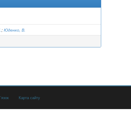
.
;
Юденко, В.
’язок
Карта сайту