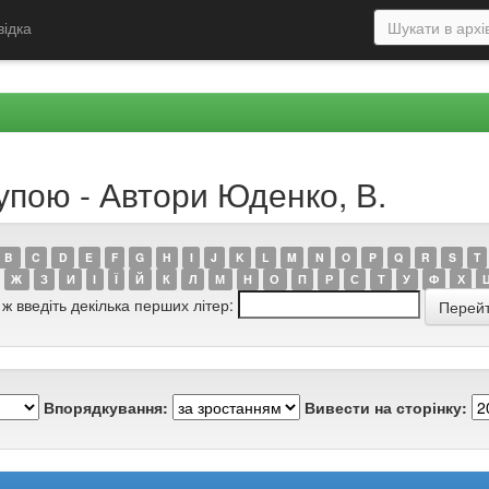
відка
упою - Автори Юденко, В.
B
C
D
E
F
G
H
I
J
K
L
M
N
O
P
Q
R
S
T
Ж
З
И
І
Ї
Й
К
Л
М
Н
О
П
Р
С
Т
У
Ф
Х
 ж введіть декілька перших літер:
Впорядкування:
Вивести на сторінку: