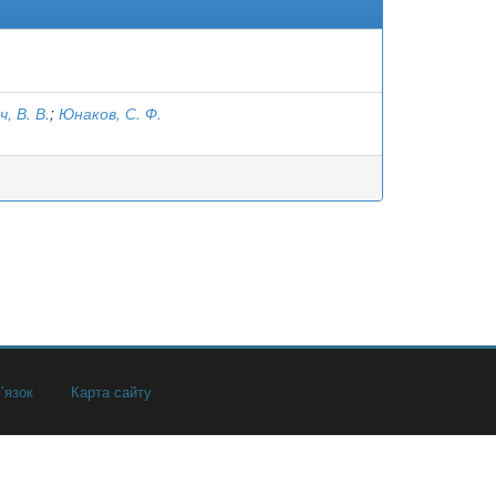
, В. В.
;
Юнаков, С. Ф.
’язок
Карта сайту