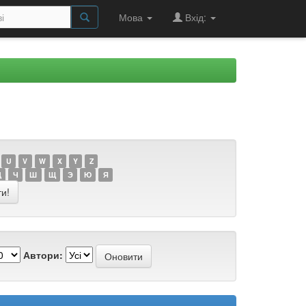
Мова
Вхід:
U
V
W
X
Y
Z
Ц
Ч
Ш
Щ
Э
Ю
Я
Автори: