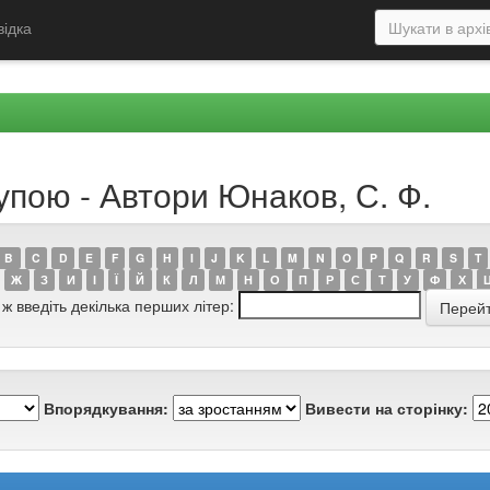
відка
упою - Автори Юнаков, С. Ф.
B
C
D
E
F
G
H
I
J
K
L
M
N
O
P
Q
R
S
T
Ж
З
И
І
Ї
Й
К
Л
М
Н
О
П
Р
С
Т
У
Ф
Х
 ж введіть декілька перших літер:
Впорядкування:
Вивести на сторінку: