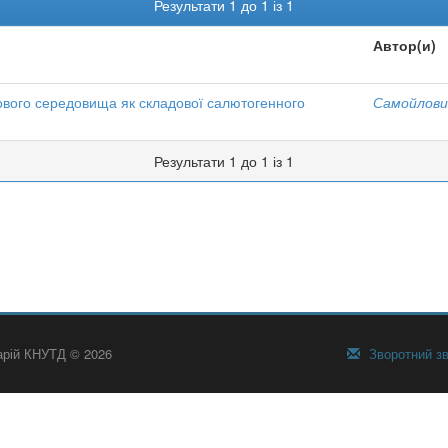
Результати 1 до 1 із 1
Автор(и)
вого середовища як складової салютогенного
Самойлович
Результати 1 до 1 із 1
тарій КНУТД © 2026
Зворотний зв