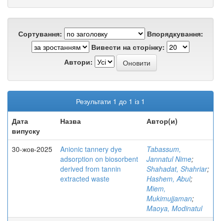
Сортування:
Впорядкування:
Вивести на сторінку:
Автори:
Результати 1 до 1 із 1
Дата
Назва
Автор(и)
випуску
30-жов-2025
Anionic tannery dye
Tabassum,
adsorption on biosorbent
Jannatul Nime
;
derived from tannin
Shahadat, Shahriar
;
extracted waste
Hashem, Abul
;
Miem,
Mukimujjaman
;
Maoya, Modinatul