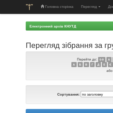
Головна сторінка
Перегляд
До
Skip
navigation
Електронний архів КНУТД
Перегляд зібрання за гр
Перейти до:
0-9
A
А
Б
В
Г
Д
Е
Є
або
Сортування: