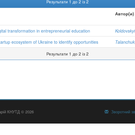
Результати 1 до 2 із 2
Автор(и)
digital transformation in entrepreneurial education
Koldovskyi
rtup ecosystem of Ukraine to identify opportunities
Talanchuk,
Результати 1 до 2 із 2
тарій КНУТД © 2026
Зворотний зв