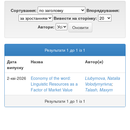
Сортування:
Впорядкування:
Вивести на сторінку:
Автори:
Результати 1 до 1 із 1
Дата
Назва
Автор(и)
випуску
2-кві-2026
Economy of the word:
Liubymova, Natalia
Linguistic Resources as a
Volodymyrivna
;
Factor of Market Value
Talash, Maxym
Результати 1 до 1 із 1