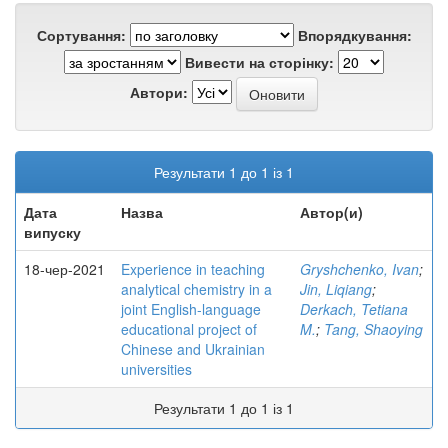
Сортування:
Впорядкування:
Вивести на сторінку:
Автори:
Результати 1 до 1 із 1
Дата
Назва
Автор(и)
випуску
18-чер-2021
Experience in teaching
Gryshchenko, Ivan
;
analytical chemistry in a
Jin, Liqiang
;
joint English-language
Derkach, Tetiana
educational project of
M.
;
Tang, Shaoying
Chinese and Ukrainian
universities
Результати 1 до 1 із 1