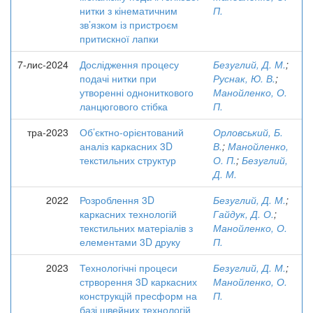
нитки з кінематичним
П.
зв’язком із пристроєм
притискної лапки
7-лис-2024
Дослідження процесу
Безуглий, Д. М.
;
подачі нитки при
Руснак, Ю. В.
;
утворенні однониткового
Манойленко, О.
ланцюгового стібка
П.
тра-2023
Об’єктно-орієнтований
Орловський, Б.
аналіз каркасних 3D
В.
;
Манойленко,
текстильних структур
О. П.
;
Безуглий,
Д. М.
2022
Розроблення 3D
Безуглий, Д. М.
;
каркасних технологій
Гайдук, Д. О.
;
текстильних матеріалів з
Манойленко, О.
елементами 3D друку
П.
2023
Технологічні процеси
Безуглий, Д. М.
;
стрворення 3D каркасних
Манойленко, О.
конструкцій пресформ на
П.
базі швейних технологій