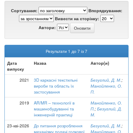
Сортування:
Впорядкування:
Вивести на сторінку:
Автори:
Результати 1 до 7 із 7
Дата
Назва
Автор(и)
випуску
2021
3D каркасні текстильні
Безуглий, Д. М.
;
вироби та область їх
Манойленко, О.
застосування
П.
2019
AR/MR – технології в
Манойленко, О.
машинобудуванні та
П.
;
Безуглий, Д.
інженерній практиці
М.
23-кві-2026
До питання розроблення
Безуглий, Д. М.
;
механізму подачі голкової
Манойленко, О.