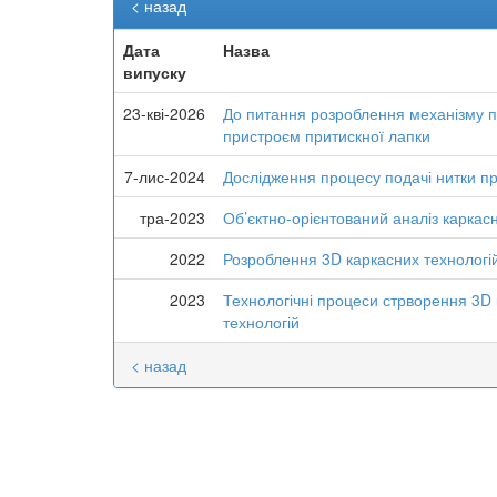
< назад
Дата
Назва
випуску
23-кві-2026
До питання розроблення механізму под
пристроєм притискної лапки
7-лис-2024
Дослідження процесу подачі нитки пр
тра-2023
Об’єктно-орієнтований аналіз каркас
2022
Розроблення 3D каркасних технологій
2023
Технологічні процеси стрворення 3D
технологій
< назад