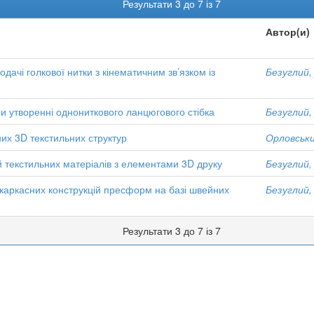
Результати 3 до 7 із 7
Автор(и)
ачі голкової нитки з кінематичним зв’язком із
Безуглий,
и утворенні однониткового ланцюгового стібка
Безуглий,
них 3D текстильних структур
Орловський
 текстильних матеріалів з елементами 3D друку
Безуглий,
 каркасних конструкцій пресформ на базі швейних
Безуглий,
Результати 3 до 7 із 7