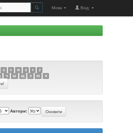
Мова
Вхід:
U
V
W
X
Y
Z
Ц
Ч
Ш
Щ
Э
Ю
Я
Автори: