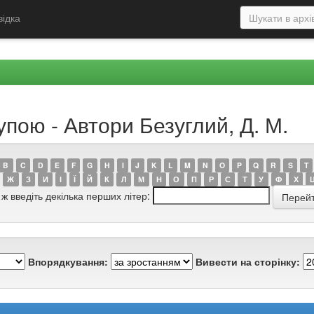
відка
упою - Автори Безуглий, Д. М.
B
C
D
E
F
G
H
I
J
K
L
M
N
O
P
Q
R
S
T
Ж
З
И
І
Ї
Й
К
Л
М
Н
О
П
Р
С
Т
У
Ф
Х
 ж введіть декілька перших літер:
Впорядкування:
Вивести на сторінку: