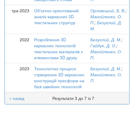
тра-2023
Об’єктно-орієнтований
Орловський, Б. В.
;
аналіз каркасних 3D
Манойленко, О.
текстильних структур
П.
;
Безуглий, Д.
М.
2022
Розроблення 3D
Безуглий, Д. М.
;
каркасних технологій
Гайдук, Д. О.
;
текстильних матеріалів з
Манойленко, О.
елементами 3D друку
П.
2023
Технологічні процеси
Безуглий, Д. М.
;
стрворення 3D каркасних
Манойленко, О.
конструкцій пресформ на
П.
базі швейних технологій
< назад
Результати 3 до 7 із 7