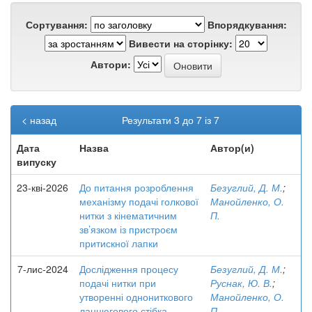
Сортування:
Впорядкування:
Вивести на сторінку:
Автори:
< назад
Результати 3 до 7 із 7
Дата
Назва
Автор(и)
випуску
23-кві-2026
До питання розроблення
Безуглий, Д. М.
;
механізму подачі голкової
Манойленко, О.
нитки з кінематичним
П.
зв’язком із пристроєм
притискної лапки
7-лис-2024
Дослідження процесу
Безуглий, Д. М.
;
подачі нитки при
Руснак, Ю. В.
;
утворенні однониткового
Манойленко, О.
ланцюгового стібка
П.