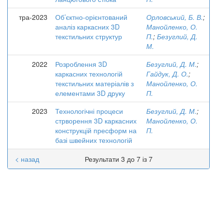
тра-2023
Об’єктно-орієнтований
Орловський, Б. В.
;
аналіз каркасних 3D
Манойленко, О.
текстильних структур
П.
;
Безуглий, Д.
М.
2022
Розроблення 3D
Безуглий, Д. М.
;
каркасних технологій
Гайдук, Д. О.
;
текстильних матеріалів з
Манойленко, О.
елементами 3D друку
П.
2023
Технологічні процеси
Безуглий, Д. М.
;
стрворення 3D каркасних
Манойленко, О.
конструкцій пресформ на
П.
базі швейних технологій
< назад
Результати 3 до 7 із 7