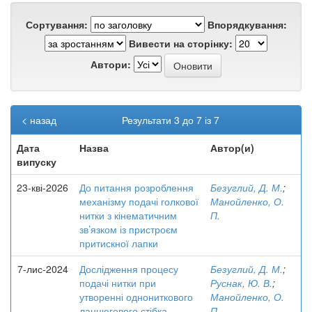
Сортування:
Впорядкування:
Вивести на сторінку:
Автори:
< назад
Результати 3 до 7 із 7
Дата
Назва
Автор(и)
випуску
23-кві-2026
До питання розроблення
Безуглий, Д. М.
;
механізму подачі голкової
Манойленко, О.
нитки з кінематичним
П.
зв’язком із пристроєм
притискної лапки
7-лис-2024
Дослідження процесу
Безуглий, Д. М.
;
подачі нитки при
Руснак, Ю. В.
;
утворенні однониткового
Манойленко, О.
ланцюгового стібка
П.