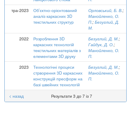
тра-2023
Об’єктно-орієнтований
Орловський, Б. В.
;
аналіз каркасних 3D
Манойленко, О.
текстильних структур
П.
;
Безуглий, Д.
М.
2022
Розроблення 3D
Безуглий, Д. М.
;
каркасних технологій
Гайдук, Д. О.
;
текстильних матеріалів з
Манойленко, О.
елементами 3D друку
П.
2023
Технологічні процеси
Безуглий, Д. М.
;
стрворення 3D каркасних
Манойленко, О.
конструкцій пресформ на
П.
базі швейних технологій
< назад
Результати 3 до 7 із 7