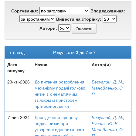
Сортування:
Впорядкування:
Вивести на сторінку:
Автори:
< назад
Результати 3 до 7 із 7
Дата
Назва
Автор(и)
випуску
23-кві-2026
До питання розроблення
Безуглий, Д. М.
;
механізму подачі голкової
Манойленко, О.
нитки з кінематичним
П.
зв’язком із пристроєм
притискної лапки
7-лис-2024
Дослідження процесу
Безуглий, Д. М.
;
подачі нитки при
Руснак, Ю. В.
;
утворенні однониткового
Манойленко, О.
ланцюгового стібка
П.