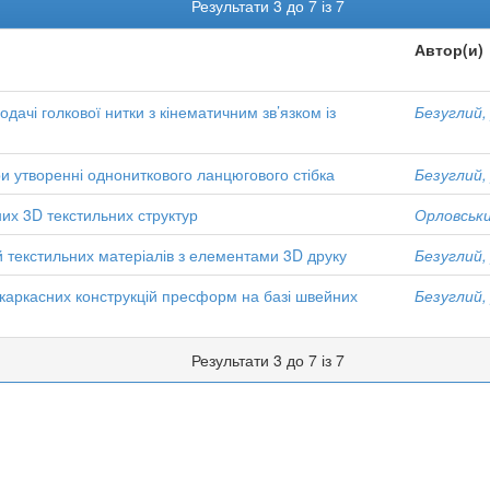
Результати 3 до 7 із 7
Автор(и)
ачі голкової нитки з кінематичним зв’язком із
Безуглий,
и утворенні однониткового ланцюгового стібка
Безуглий,
них 3D текстильних структур
Орловський
 текстильних матеріалів з елементами 3D друку
Безуглий,
 каркасних конструкцій пресформ на базі швейних
Безуглий,
Результати 3 до 7 із 7