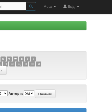
Мова
Вхід:
U
V
W
X
Y
Z
Ц
Ч
Ш
Щ
Э
Ю
Я
Автори: