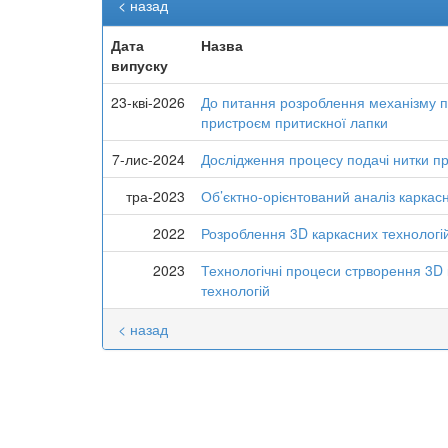
< назад
Дата
Назва
випуску
23-кві-2026
До питання розроблення механізму под
пристроєм притискної лапки
7-лис-2024
Дослідження процесу подачі нитки пр
тра-2023
Об’єктно-орієнтований аналіз каркас
2022
Розроблення 3D каркасних технологій
2023
Технологічні процеси стрворення 3D
технологій
< назад