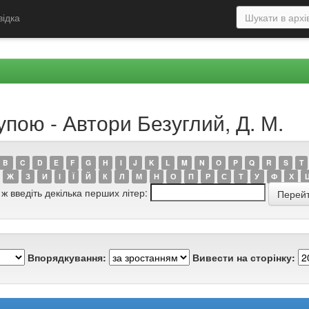
відка
упою - Автори Безуглий, Д. М.
B
C
D
E
F
G
H
I
J
K
L
M
N
O
P
Q
R
S
T
Ж
З
И
І
Ї
Й
К
Л
М
Н
О
П
Р
С
Т
У
Ф
Х
 ж введіть декілька перших літер:
Впорядкування:
Вивести на сторінку: