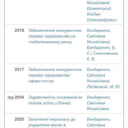
Михайлівна
;
Шиманський,
Богдан
Олександрович
2018
Забезпечення конкурентних
Бондаренко,
переваг підприємства на
Світлана
глобалізованому ринку
Михайлівна
;
Бондаренко, Б.
С.
;
Соколовська,
К. В.
2017
Забезпечення конкурентних
Бондаренко,
переваг підприємства
Світлана
сфери послуг
Михайлівна
;
Лісовський, М. Ю.
гру-2004
Задоволеність споживачів як
Бондаренко,
основа успіху у бізнесі
Світлана
Михайлівна
2020
Залучення персоналу до
Бондаренко,
управління якістю в
Світлана