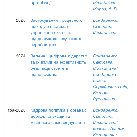
організації
Михайлівна
;
Мороз, А. В.
2020
Застосування процесного
Бондаренко,
підходу в системах
Світлана
управління якістю на
Михайлівна
підприємствах взуттєвого
виробництва
2024
Зелене і цифрове лідерство
Бондаренко,
та їх вплив на ефективність
Світлана
реалізації стратегії
Михайлівна
;
підприємства
Бондаренко,
Богдан
Сергійович
;
Годз,
Вікторія
Русланівна
тра-2020
Кадрова політика в органах
Бондаренко,
державної влади та
Світлана
місцевого самоврядування
Михайлівна
;
Ковязін, Артем
Вікторович