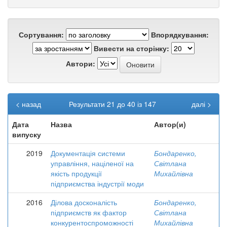
Сортування:
Впорядкування:
Вивести на сторінку:
Автори:
< назад
Результати 21 до 40 із 147
далі >
Дата
Назва
Автор(и)
випуску
2019
Документація системи
Бондаренко,
управління, націленої на
Світлана
якість продукції
Михайлівна
підприємства індустрії моди
2016
Ділова досконалість
Бондаренко,
підприємств як фактор
Світлана
конкурентоспроможності
Михайлівна