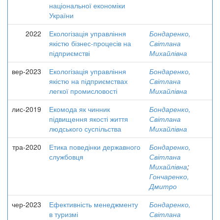
національної економіки
України
2022
Екологізація управління
Бондаренко,
якістю бізнес-процесів на
Світлана
підприємстві
Михайлівна
вер-2023
Екологізація управління
Бондаренко,
якістю на підприємствах
Світлана
легкої промисловості
Михайлівна
лис-2019
Екомода як чинник
Бондаренко,
підвищення якості життя
Світлана
людського суспільства
Михайлівна
тра-2020
Етика поведінки державного
Бондаренко,
службовця
Світлана
Михайлівна
;
Гончаренко,
Дмитро
чер-2023
Ефективність менеджменту
Бондаренко,
в туризмі
Світлана