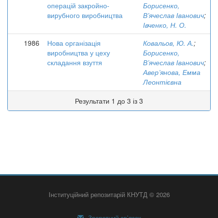
операцій закройно-
Борисенко,
вирубного виробництва
В’ячеслав Іванович
;
Івченко, Н. О.
1986
Нова організація
Ковальов, Ю. А.
;
виробництва у цеху
Борисенко,
складання взуття
В’ячеслав Іванович
;
Авер’янова, Емма
Леонтієвна
Результати 1 до 3 із 3
Інституційний репозитарій КНУТД © 2026
Зворотний зв’язок