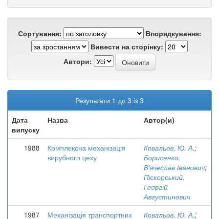
Сортування:
Впорядкування:
Вивести на сторінку:
Автори:
Результати 1 до 3 із 3
Дата
Назва
Автор(и)
випуску
1988
Комплексна механізація
Ковальов, Ю. А.
;
вирубного цеху
Борисенко,
В’ячеслав Іванович
;
Піскорський,
Георгій
Августинович
1987
Механізація транспортних
Ковальов, Ю. А.
;