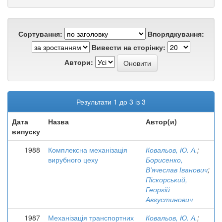
Сортування:
Впорядкування:
Вивести на сторінку:
Автори:
Результати 1 до 3 із 3
Дата
Назва
Автор(и)
випуску
1988
Комплексна механізація
Ковальов, Ю. А.
;
вирубного цеху
Борисенко,
В’ячеслав Іванович
;
Піскорський,
Георгій
Августинович
1987
Механізація транспортних
Ковальов, Ю. А.
;