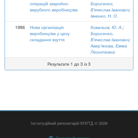
операцій закройно-
Борисенко,
вирубного виробництва
В’ячеслав Іванович
;
Івченко, Н. О.
1986
Нова організація
Ковальов, Ю. А.
;
виробництва у цеху
Борисенко,
складання взуття
В’ячеслав Іванович
;
Авер’янова, Емма
Леонтієвна
Результати 1 до 3 із 3
Інституційний репозитарій КНУТД © 2026
Зворотний зв’язок