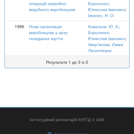
операцій закройно-
Борисенко,
вирубного виробництва
В’ячеслав Іванович
;
Івченко, Н. О.
1986
Нова організація
Ковальов, Ю. А.
;
виробництва у цеху
Борисенко,
складання взуття
В’ячеслав Іванович
;
Авер’янова, Емма
Леонтієвна
Результати 1 до 3 із 3
Інституційний репозитарій КНУТД © 2026
Зворотний зв’язок