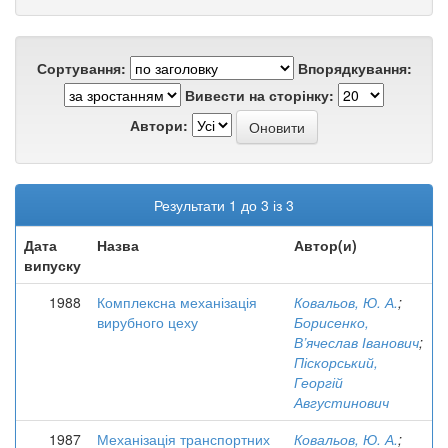
Сортування:
Впорядкування:
Вивести на сторінку:
Автори:
Результати 1 до 3 із 3
Дата
Назва
Автор(и)
випуску
1988
Комплексна механізація
Ковальов, Ю. А.
;
вирубного цеху
Борисенко,
В’ячеслав Іванович
;
Піскорський,
Георгій
Августинович
1987
Механізація транспортних
Ковальов, Ю. А.
;