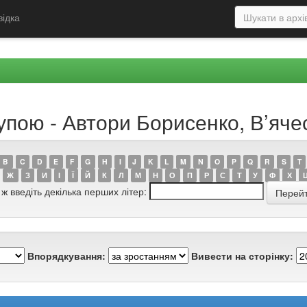
відка
упою - Автори Борисенко, В’яче
B
C
D
E
F
G
H
I
J
K
L
M
N
O
P
Q
R
S
T
Ж
З
И
І
Ї
Й
К
Л
М
Н
О
П
Р
С
Т
У
Ф
Х
 ж введіть декілька перших літер:
Впорядкування:
Вивести на сторінку: