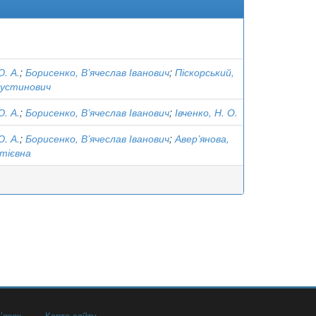
Ю. А.
;
Борисенко, В’ячеслав Іванович
;
Піскорський,
густинович
Ю. А.
;
Борисенко, В’ячеслав Іванович
;
Івченко, Н. О.
Ю. А.
;
Борисенко, В’ячеслав Іванович
;
Авер’янова,
тієвна
’язок
Карта сайту