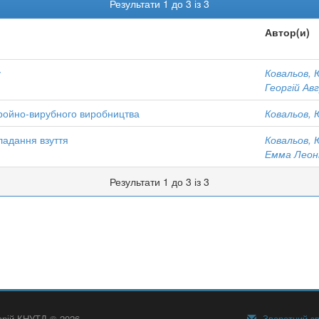
Результати 1 до 3 із 3
Автор(и)
у
Ковальов, 
Георгій Ав
кройно-вирубного виробництва
Ковальов, 
ладання взуття
Ковальов, 
Емма Леон
Результати 1 до 3 із 3
тарій КНУТД © 2026
Зворотний зв