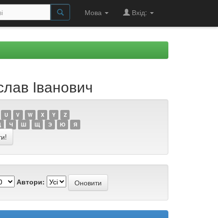
Мова
Вхід:
слав Іванович
U
V
W
X
Y
Z
Ц
Ч
Ш
Щ
Э
Ю
Я
Автори: