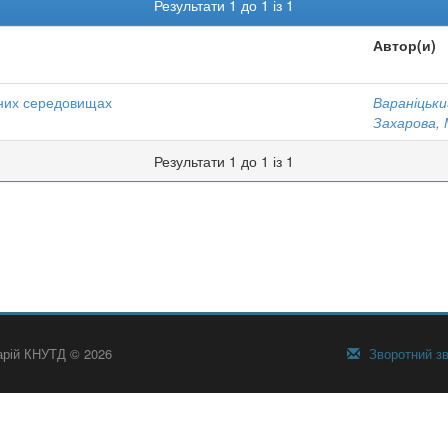
Результати 1 до 1 із 1
Автор(и)
рних середовищах
Вараніцький
Захарова, 
Результати 1 до 1 із 1
тарій КНУТД © 2026
Зворотний зв