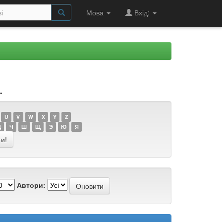
Мова
Вхід:
.
U
V
W
X
Y
Z
Ц
Ч
Ш
Щ
Э
Ю
Я
Автори: