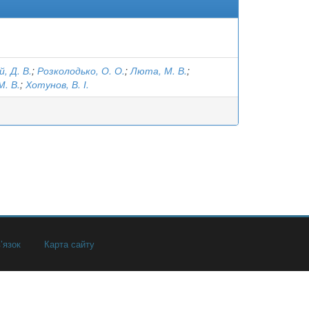
, Д. В.
;
Розколодько, О. О.
;
Люта, М. В.
;
М. В.
;
Хотунов, В. І.
’язок
Карта сайту