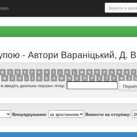
відка
упою - Автори Вараніцький, Д. В
B
C
D
E
F
G
H
I
J
K
L
M
N
O
P
Q
R
S
T
Ж
З
И
І
Ї
Й
К
Л
М
Н
О
П
Р
С
Т
У
Ф
Х
 ж введіть декілька перших літер:
Впорядкування:
Вивести на сторінку: