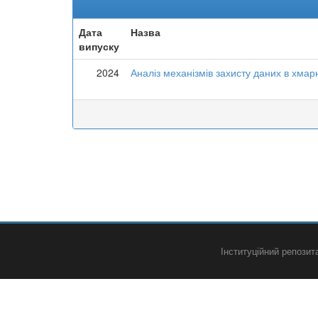
Дата
Назва
випуску
2024
Аналіз механізмів захисту даних в хма
Інституційний репози