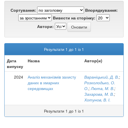
Сортування:
Впорядкування:
Вивести на сторінку:
Автори:
Результати 1 до 1 із 1
Дата
Назва
Автор(и)
випуску
2024
Аналіз механізмів захисту
Вараніцький, Д. В.
;
даних в хмарних
Розколодько, О.
середовищах
О.
;
Люта, М. В.
;
Захарова, М. В.
;
Хотунов, В. І.
Результати 1 до 1 із 1