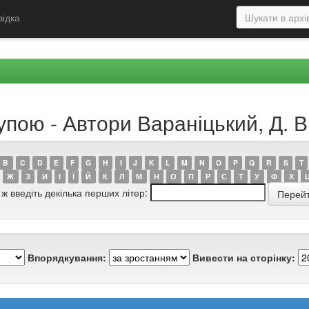
відка
упою - Автори Вараніцький, Д. В
B
C
D
E
F
G
H
I
J
K
L
M
N
O
P
Q
R
S
T
Ж
З
И
І
Ї
Й
К
Л
М
Н
О
П
Р
С
Т
У
Ф
Х
 ж введіть декілька перших літер:
Впорядкування:
Вивести на сторінку: