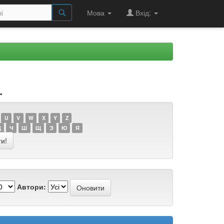
Мова
Вхід:
.
U
V
W
X
Y
Z
Ц
Ч
Ш
Щ
Э
Ю
Я
Автори: