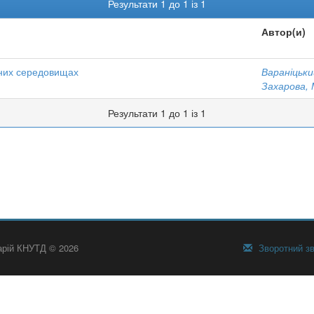
Результати 1 до 1 із 1
Автор(и)
рних середовищах
Вараніцький
Захарова, 
Результати 1 до 1 із 1
тарій КНУТД © 2026
Зворотний зв