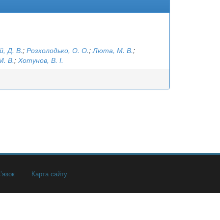
, Д. В.
;
Розколодько, О. О.
;
Люта, М. В.
;
М. В.
;
Хотунов, В. І.
’язок
Карта сайту