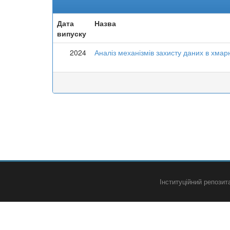
Дата
Назва
випуску
2024
Аналіз механізмів захисту даних в хма
Інституційний репози