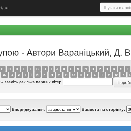
відка
упою - Автори Вараніцький, Д. В
B
C
D
E
F
G
H
I
J
K
L
M
N
O
P
Q
R
S
T
Ж
З
И
І
Ї
Й
К
Л
М
Н
О
П
Р
С
Т
У
Ф
Х
 ж введіть декілька перших літер:
Впорядкування:
Вивести на сторінку: