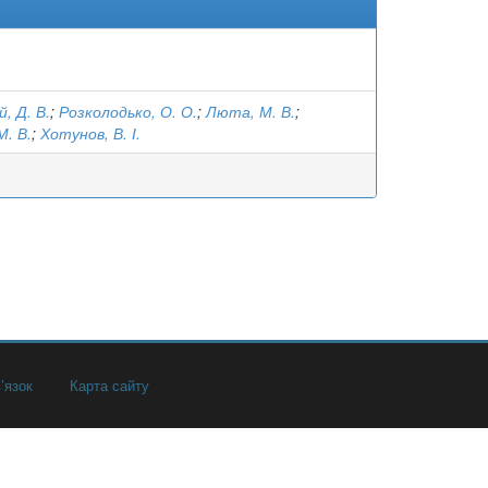
, Д. В.
;
Розколодько, О. О.
;
Люта, М. В.
;
М. В.
;
Хотунов, В. І.
’язок
Карта сайту