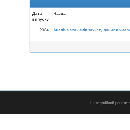
Дата
Назва
випуску
2024
Аналіз механізмів захисту даних в хма
Інституційний репози