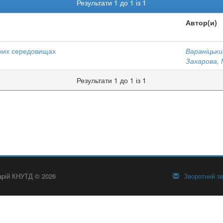
Результати 1 до 1 із 1
Автор(и)
рних середовищах
Вараніцький
Захарова, 
Результати 1 до 1 із 1
тарій КНУТД © 2026
Зворотний зв