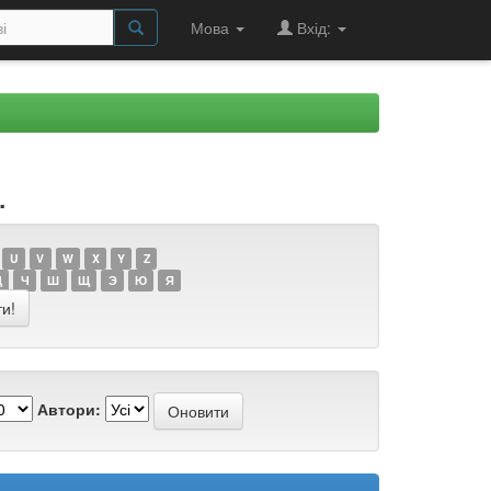
Мова
Вхід:
.
U
V
W
X
Y
Z
Ц
Ч
Ш
Щ
Э
Ю
Я
Автори: