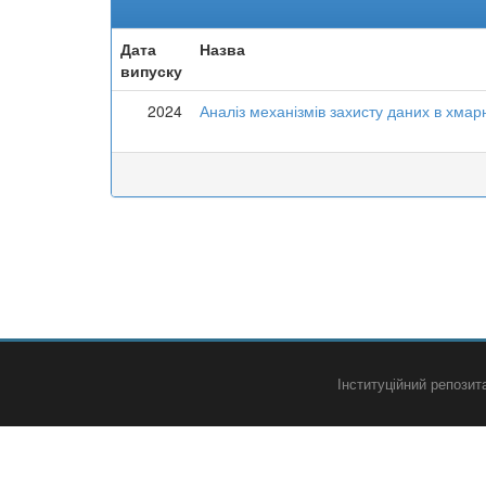
Дата
Назва
випуску
2024
Аналіз механізмів захисту даних в хма
Інституційний репози