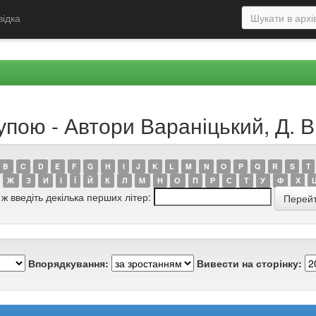
відка
упою - Автори Вараніцький, Д. В
B
C
D
E
F
G
H
I
J
K
L
M
N
O
P
Q
R
S
T
Ж
З
И
І
Ї
Й
К
Л
М
Н
О
П
Р
С
Т
У
Ф
Х
 ж введіть декілька перших літер:
Впорядкування:
Вивести на сторінку: