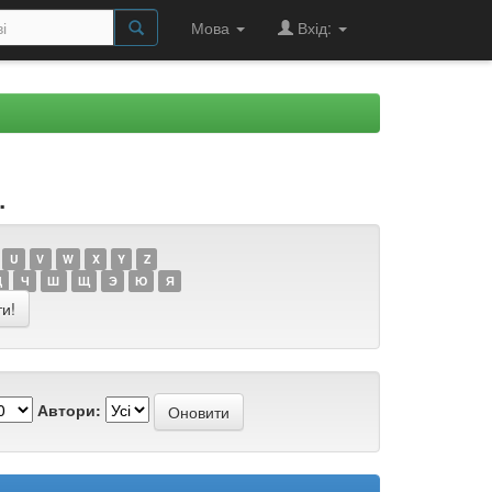
Мова
Вхід:
.
U
V
W
X
Y
Z
Ц
Ч
Ш
Щ
Э
Ю
Я
Автори: