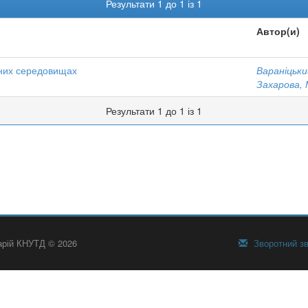
Результати 1 до 1 із 1
Автор(и)
рних середовищах
Вараніцький
Захарова, 
Результати 1 до 1 із 1
тарій КНУТД © 2026
Зворотний зв