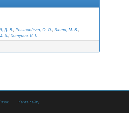
, Д. В.
;
Розколодько, О. О.
;
Люта, М. В.
;
М. В.
;
Хотунов, В. І.
’язок
Карта сайту