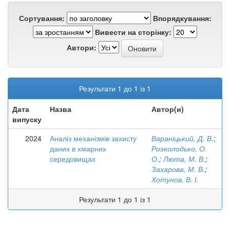
Сортування:
Впорядкування:
Вивести на сторінку:
Автори:
Результати 1 до 1 із 1
Дата
Назва
Автор(и)
випуску
2024
Аналіз механізмів захисту
Вараніцький, Д. В.
;
даних в хмарних
Розколодько, О.
середовищах
О.
;
Люта, М. В.
;
Захарова, М. В.
;
Хотунов, В. І.
Результати 1 до 1 із 1