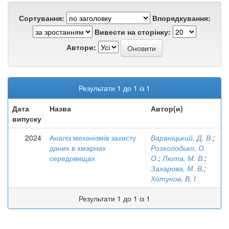
Сортування:
Впорядкування:
Вивести на сторінку:
Автори:
Результати 1 до 1 із 1
Дата
Назва
Автор(и)
випуску
2024
Аналіз механізмів захисту
Вараніцький, Д. В.
;
даних в хмарних
Розколодько, О.
середовищах
О.
;
Люта, М. В.
;
Захарова, М. В.
;
Хотунов, В. І.
Результати 1 до 1 із 1