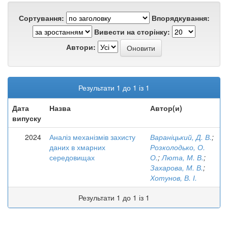
Сортування:
Впорядкування:
Вивести на сторінку:
Автори:
Результати 1 до 1 із 1
Дата
Назва
Автор(и)
випуску
2024
Аналіз механізмів захисту
Вараніцький, Д. В.
;
даних в хмарних
Розколодько, О.
середовищах
О.
;
Люта, М. В.
;
Захарова, М. В.
;
Хотунов, В. І.
Результати 1 до 1 із 1