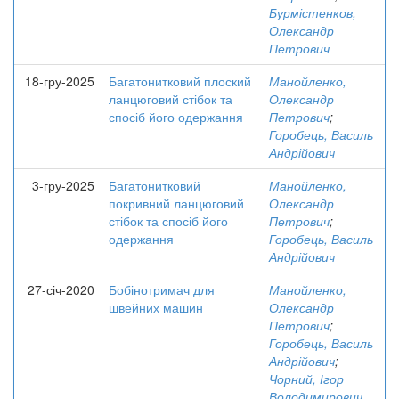
Бурмістенков,
Олександр
Петрович
18-гру-2025
Багатонитковий плоский
Манойленко,
ланцюговий стібок та
Олександр
спосіб його одержання
Петрович
;
Горобець, Василь
Андрійович
3-гру-2025
Багатонитковий
Манойленко,
покривний ланцюговий
Олександр
стібок та спосіб його
Петрович
;
одержання
Горобець, Василь
Андрійович
27-січ-2020
Бобінотримач для
Манойленко,
швейних машин
Олександр
Петрович
;
Горобець, Василь
Андрійович
;
Чорний, Ігор
Володимирович