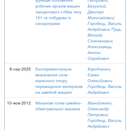
функцій положення
Петрович
;
робочих органів машин
Безуглий,
ланцюгового стібка типу
Дмитро
101 та побудова їх
Миколайович
;
синхрограми
Горобець, Василь
Андрійович
;
Пуць,
Віталій
Степанович
;
Алєксєєвець,
Антон
Сергійович
8-сер-2025
Експериментальне
Коробченко,
визначення сили
Євген
корисного опору
Олексійович
;
переміщення матеріалів
Горобець, Василь
на швейній машині
Андрійович
10-жов-2012
Механізм голки швейно-
Манойленко,
обметувальної машини
Олександр
Петрович
;
Горобець, Василь
Андрійович