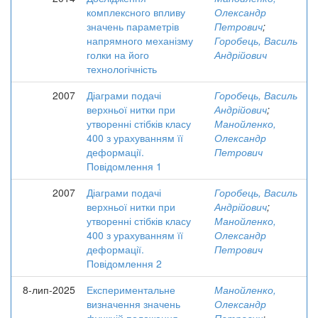
комплексного впливу
Олександр
значень параметрів
Петрович
;
напрямного механізму
Горобець, Василь
голки на його
Андрійович
технологічність
2007
Діаграми подачі
Горобець, Василь
верхньої нитки при
Андрійович
;
утворенні стібків класу
Манойленко,
400 з урахуванням її
Олександр
деформації.
Петрович
Повідомлення 1
2007
Діаграми подачі
Горобець, Василь
верхньої нитки при
Андрійович
;
утворенні стібків класу
Манойленко,
400 з урахуванням її
Олександр
деформації.
Петрович
Повідомлення 2
8-лип-2025
Експериментальне
Манойленко,
визначення значень
Олександр