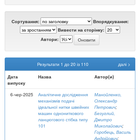
Сортування:
Впорядкування:
Вивести на сторінку:
Автори:
Результати 1 до 20 із 110
далі >
Дата
Назва
Автор(и)
випуску
6-чер-2025
Аналітичне дослідження
Манойленко,
механізмів подачі
Олександр
ідеальної нитки швейних
Петрович
;
машин однониткового
Безуглий,
ланцюгового стібка типу
Дмитро
101
Миколайович
;
Горобець, Василь
Андрійович
;