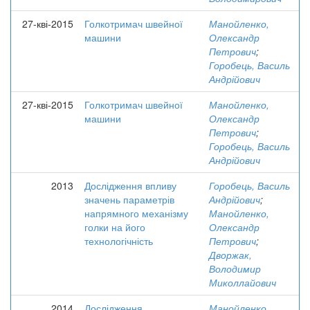
27-кві-2015
Голкотримач швейної
Манойленко,
машини
Олександр
Петрович
;
Горобець, Василь
Андрійович
27-кві-2015
Голкотримач швейної
Манойленко,
машини
Олександр
Петрович
;
Горобець, Василь
Андрійович
2013
Дослідження впливу
Горобець, Василь
значень параметрів
Андрійович
;
напрямного механізму
Манойленко,
голки на його
Олександр
технологічність
Петрович
;
Дворжак,
Володимир
Миколлайович
2014
Дослідження
Манойленко,