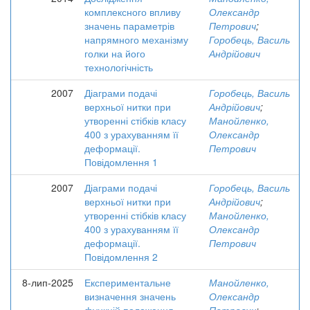
комплексного впливу
Олександр
значень параметрів
Петрович
;
напрямного механізму
Горобець, Василь
голки на його
Андрійович
технологічність
2007
Діаграми подачі
Горобець, Василь
верхньої нитки при
Андрійович
;
утворенні стібків класу
Манойленко,
400 з урахуванням її
Олександр
деформації.
Петрович
Повідомлення 1
2007
Діаграми подачі
Горобець, Василь
верхньої нитки при
Андрійович
;
утворенні стібків класу
Манойленко,
400 з урахуванням її
Олександр
деформації.
Петрович
Повідомлення 2
8-лип-2025
Експериментальне
Манойленко,
визначення значень
Олександр