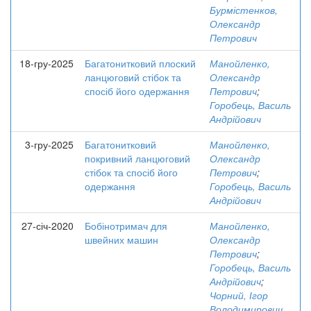
Бурмістенков,
Олександр
Петрович
18-гру-2025
Багатонитковий плоский
Манойленко,
ланцюговий стібок та
Олександр
спосіб його одержання
Петрович
;
Горобець, Василь
Андрійович
3-гру-2025
Багатонитковий
Манойленко,
покривний ланцюговий
Олександр
стібок та спосіб його
Петрович
;
одержання
Горобець, Василь
Андрійович
27-січ-2020
Бобінотримач для
Манойленко,
швейних машин
Олександр
Петрович
;
Горобець, Василь
Андрійович
;
Чорний, Ігор
Володимирович