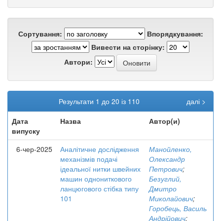
Сортування:
Впорядкування:
Вивести на сторінку:
Автори:
Результати 1 до 20 із 110
далі >
Дата
Назва
Автор(и)
випуску
6-чер-2025
Аналітичне дослідження
Манойленко,
механізмів подачі
Олександр
ідеальної нитки швейних
Петрович
;
машин однониткового
Безуглий,
ланцюгового стібка типу
Дмитро
101
Миколайович
;
Горобець, Василь
Андрійович
;