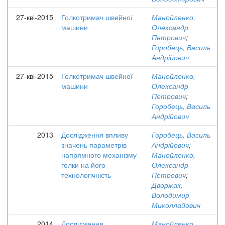
27-кві-2015
Голкотримач швейної
Манойленко,
машини
Олександр
Петрович
;
Горобець, Василь
Андрійович
27-кві-2015
Голкотримач швейної
Манойленко,
машини
Олександр
Петрович
;
Горобець, Василь
Андрійович
2013
Дослідження впливу
Горобець, Василь
значень параметрів
Андрійович
;
напрямного механізму
Манойленко,
голки на його
Олександр
технологічність
Петрович
;
Дворжак,
Володимир
Миколлайович
2014
Дослідження
Манойленко,