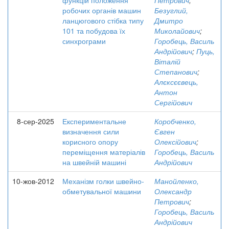
функцій положення
Петрович
;
робочих органів машин
Безуглий,
ланцюгового стібка типу
Дмитро
101 та побудова їх
Миколайович
;
синхрограми
Горобець, Василь
Андрійович
;
Пуць,
Віталій
Степанович
;
Алєксєєвець,
Антон
Сергійович
8-сер-2025
Експериментальне
Коробченко,
визначення сили
Євген
корисного опору
Олексійович
;
переміщення матеріалів
Горобець, Василь
на швейній машині
Андрійович
10-жов-2012
Механізм голки швейно-
Манойленко,
обметувальної машини
Олександр
Петрович
;
Горобець, Василь
Андрійович