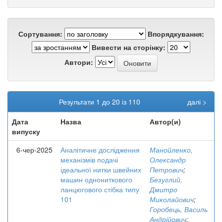
Сортування:
Впорядкування:
Вивести на сторінку:
Автори:
Результати 1 до 20 із 110
далі >
Дата
Назва
Автор(и)
випуску
6-чер-2025
Аналітичне дослідження
Манойленко,
механізмів подачі
Олександр
ідеальної нитки швейних
Петрович
;
машин однониткового
Безуглий,
ланцюгового стібка типу
Дмитро
101
Миколайович
;
Горобець, Василь
Андрійович
;