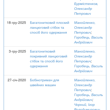
Бурмістенков,
Олександр
Петрович
18-гру-2025
Багатонитковий плоский
Манойленко,
ланцюговий стібок та
Олександр
спосіб його одержання
Петрович
;
Горобець, Василь
Андрійович
3-гру-2025
Багатонитковий
Манойленко,
покривний ланцюговий
Олександр
стібок та спосіб його
Петрович
;
одержання
Горобець, Василь
Андрійович
27-січ-2020
Бобінотримач для
Манойленко,
швейних машин
Олександр
Петрович
;
Горобець, Василь
Андрійович
;
Чорний, Ігор
Володимирович