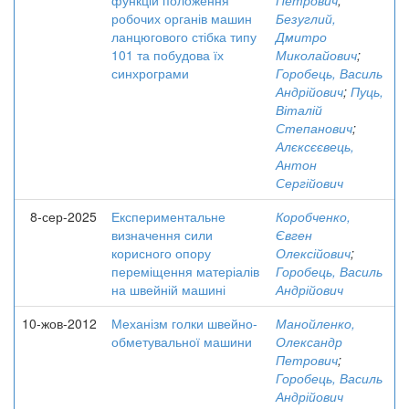
функцій положення
Петрович
;
робочих органів машин
Безуглий,
ланцюгового стібка типу
Дмитро
101 та побудова їх
Миколайович
;
синхрограми
Горобець, Василь
Андрійович
;
Пуць,
Віталій
Степанович
;
Алєксєєвець,
Антон
Сергійович
8-сер-2025
Експериментальне
Коробченко,
визначення сили
Євген
корисного опору
Олексійович
;
переміщення матеріалів
Горобець, Василь
на швейній машині
Андрійович
10-жов-2012
Механізм голки швейно-
Манойленко,
обметувальної машини
Олександр
Петрович
;
Горобець, Василь
Андрійович