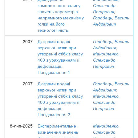
комплексного впливу
Олександр
значень параметрів
Петрович
;
напрямного механізму
Горобець, Василь
голки на його
Андрійович
технологічність
2007
Діаграми подачі
Горобець, Василь
верхньої нитки при
Андрійович
;
утворенні стібків класу
Манойленко,
400 з урахуванням її
Олександр
деформації.
Петрович
Повідомлення 1
2007
Діаграми подачі
Горобець, Василь
верхньої нитки при
Андрійович
;
утворенні стібків класу
Манойленко,
400 з урахуванням її
Олександр
деформації.
Петрович
Повідомлення 2
8-лип-2025
Експериментальне
Манойленко,
визначення значень
Олександр