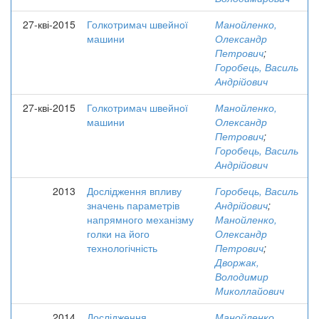
27-кві-2015
Голкотримач швейної
Манойленко,
машини
Олександр
Петрович
;
Горобець, Василь
Андрійович
27-кві-2015
Голкотримач швейної
Манойленко,
машини
Олександр
Петрович
;
Горобець, Василь
Андрійович
2013
Дослідження впливу
Горобець, Василь
значень параметрів
Андрійович
;
напрямного механізму
Манойленко,
голки на його
Олександр
технологічність
Петрович
;
Дворжак,
Володимир
Миколлайович
2014
Дослідження
Манойленко,