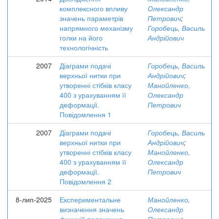
комплексного впливу
Олександр
значень параметрів
Петрович
;
напрямного механізму
Горобець, Василь
голки на його
Андрійович
технологічність
2007
Діаграми подачі
Горобець, Василь
верхньої нитки при
Андрійович
;
утворенні стібків класу
Манойленко,
400 з урахуванням її
Олександр
деформації.
Петрович
Повідомлення 1
2007
Діаграми подачі
Горобець, Василь
верхньої нитки при
Андрійович
;
утворенні стібків класу
Манойленко,
400 з урахуванням її
Олександр
деформації.
Петрович
Повідомлення 2
8-лип-2025
Експериментальне
Манойленко,
визначення значень
Олександр