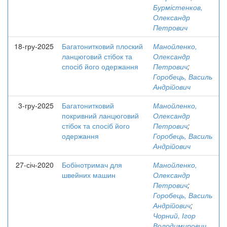
Бурмістенков,
Олександр
Петрович
18-гру-2025
Багатонитковий плоский
Манойленко,
ланцюговий стібок та
Олександр
спосіб його одержання
Петрович
;
Горобець, Василь
Андрійович
3-гру-2025
Багатонитковий
Манойленко,
покривний ланцюговий
Олександр
стібок та спосіб його
Петрович
;
одержання
Горобець, Василь
Андрійович
27-січ-2020
Бобінотримач для
Манойленко,
швейних машин
Олександр
Петрович
;
Горобець, Василь
Андрійович
;
Чорний, Ігор
Володимирович