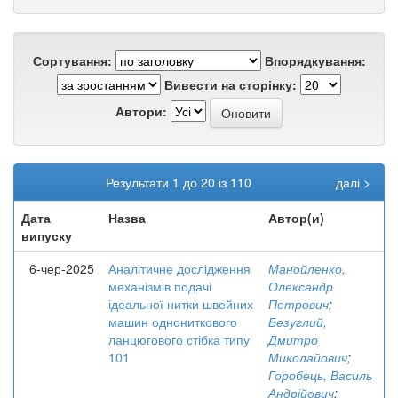
Сортування:
Впорядкування:
Вивести на сторінку:
Автори:
Результати 1 до 20 із 110
далі >
Дата
Назва
Автор(и)
випуску
6-чер-2025
Аналітичне дослідження
Манойленко,
механізмів подачі
Олександр
ідеальної нитки швейних
Петрович
;
машин однониткового
Безуглий,
ланцюгового стібка типу
Дмитро
101
Миколайович
;
Горобець, Василь
Андрійович
;