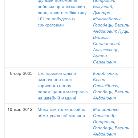
функцій положення
Петрович
;
робочих органів машин
Безуглий,
ланцюгового стібка типу
Дмитро
101 та побудова їх
Миколайович
;
синхрограми
Горобець, Василь
Андрійович
;
Пуць,
Віталій
Степанович
;
Алєксєєвець,
Антон
Сергійович
8-сер-2025
Експериментальне
Коробченко,
визначення сили
Євген
корисного опору
Олексійович
;
переміщення матеріалів
Горобець, Василь
на швейній машині
Андрійович
10-жов-2012
Механізм голки швейно-
Манойленко,
обметувальної машини
Олександр
Петрович
;
Горобець, Василь
Андрійович