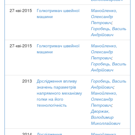
27-кві-2015
Голкотримач швейної
Манойленко,
машини
Олександр
Петрович
;
Горобець, Василь
Андрійович
27-кві-2015
Голкотримач швейної
Манойленко,
машини
Олександр
Петрович
;
Горобець, Василь
Андрійович
2013
Дослідження впливу
Горобець, Василь
значень параметрів
Андрійович
;
напрямного механізму
Манойленко,
голки на його
Олександр
технологічність
Петрович
;
Дворжак,
Володимир
Миколлайович
2014
Дослідження
Манойленко,