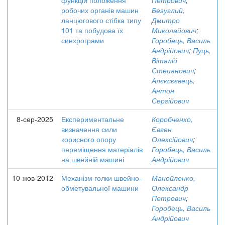
функцій положення
Петрович
;
робочих органів машин
Безуглий,
ланцюгового стібка типу
Дмитро
101 та побудова їх
Миколайович
;
синхрограми
Горобець, Василь
Андрійович
;
Пуць,
Віталій
Степанович
;
Алєксєєвець,
Антон
Сергійович
8-сер-2025
Експериментальне
Коробченко,
визначення сили
Євген
корисного опору
Олексійович
;
переміщення матеріалів
Горобець, Василь
на швейній машині
Андрійович
10-жов-2012
Механізм голки швейно-
Манойленко,
обметувальної машини
Олександр
Петрович
;
Горобець, Василь
Андрійович