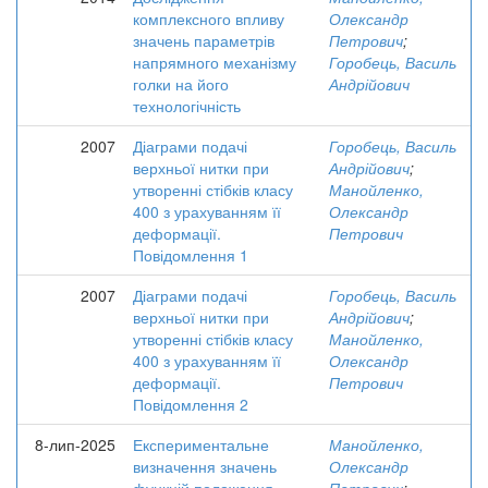
комплексного впливу
Олександр
значень параметрів
Петрович
;
напрямного механізму
Горобець, Василь
голки на його
Андрійович
технологічність
2007
Діаграми подачі
Горобець, Василь
верхньої нитки при
Андрійович
;
утворенні стібків класу
Манойленко,
400 з урахуванням її
Олександр
деформації.
Петрович
Повідомлення 1
2007
Діаграми подачі
Горобець, Василь
верхньої нитки при
Андрійович
;
утворенні стібків класу
Манойленко,
400 з урахуванням її
Олександр
деформації.
Петрович
Повідомлення 2
8-лип-2025
Експериментальне
Манойленко,
визначення значень
Олександр