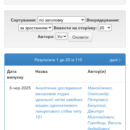
Сортування:
Впорядкування:
Вивести на сторінку:
Автори:
Результати 1 до 20 із 110
далі >
Дата
Назва
Автор(и)
випуску
6-чер-2025
Аналітичне дослідження
Манойленко,
механізмів подачі
Олександр
ідеальної нитки швейних
Петрович
;
машин однониткового
Безуглий,
ланцюгового стібка типу
Дмитро
101
Миколайович
;
Горобець, Василь
Андрійович
;