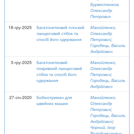
Бурмістенков,
Олександр
Петрович
18-гру-2025
Багатонитковий плоский
Манойленко,
ланцюговий стібок та
Олександр
спосіб його одержання
Петрович
;
Горобець, Василь
Андрійович
3-гру-2025
Багатонитковий
Манойленко,
покривний ланцюговий
Олександр
стібок та спосіб його
Петрович
;
одержання
Горобець, Василь
Андрійович
27-січ-2020
Бобінотримач для
Манойленко,
швейних машин
Олександр
Петрович
;
Горобець, Василь
Андрійович
;
Чорний, Ігор
Володимирович