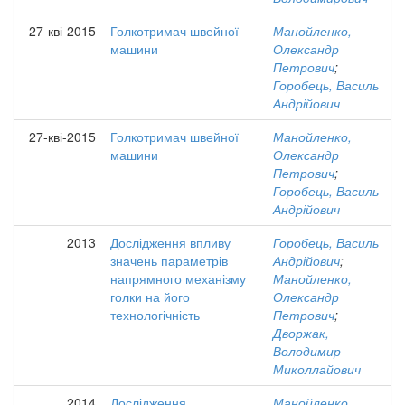
27-кві-2015
Голкотримач швейної
Манойленко,
машини
Олександр
Петрович
;
Горобець, Василь
Андрійович
27-кві-2015
Голкотримач швейної
Манойленко,
машини
Олександр
Петрович
;
Горобець, Василь
Андрійович
2013
Дослідження впливу
Горобець, Василь
значень параметрів
Андрійович
;
напрямного механізму
Манойленко,
голки на його
Олександр
технологічність
Петрович
;
Дворжак,
Володимир
Миколлайович
2014
Дослідження
Манойленко,