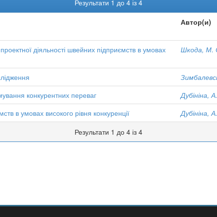
Результати 1 до 4 із 4
Автор(и)
 проектної діяльності швейних підприємств в умовах
Шкода, М. 
слідження
Зимбалевсь
мування конкурентних переваг
Дубініна, А
мств в умовах високого рівня конкуренції
Дубініна, А
Результати 1 до 4 із 4