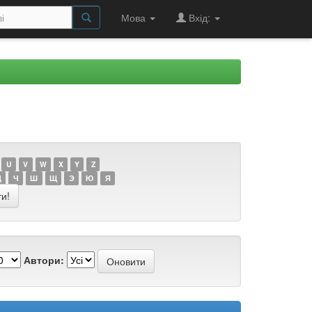
Мова
Вхід:
U
V
W
X
Y
Z
Ц
Ч
Ш
Щ
Э
Ю
Я
Автори: