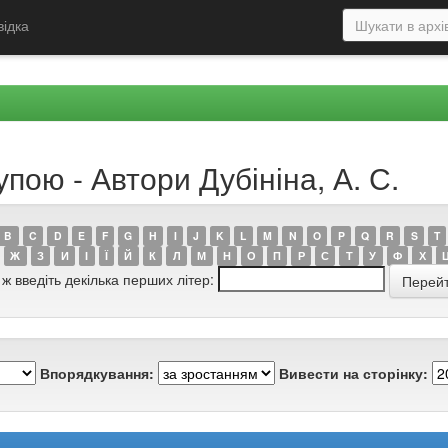
відка
пою - Автори Дубініна, А. С.
B
C
D
E
F
G
H
I
J
K
L
M
N
O
P
Q
R
S
T
Ж
З
И
І
Ї
Й
К
Л
М
Н
О
П
Р
С
Т
У
Ф
Х
 ж введіть декілька перших літер:
Впорядкування:
Вивести на сторінку: