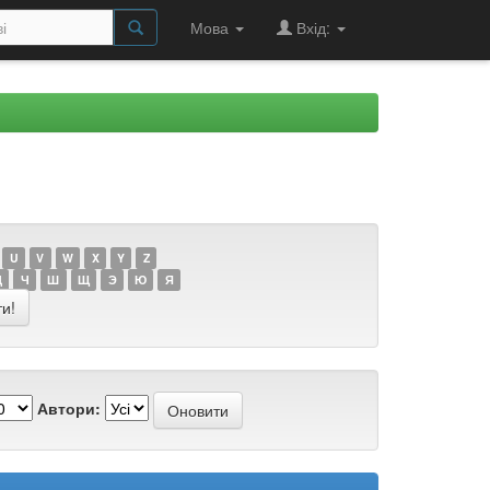
Мова
Вхід:
U
V
W
X
Y
Z
Ц
Ч
Ш
Щ
Э
Ю
Я
Автори: