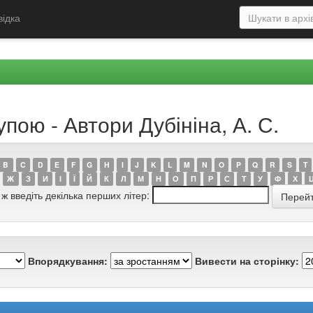
відка
пою - Автори Дубініна, А. С.
B
C
D
E
F
G
H
I
J
K
L
M
N
O
P
Q
R
S
T
Ж
З
И
І
Ї
Й
К
Л
М
Н
О
П
Р
С
Т
У
Ф
Х
 ж введіть декілька перших літер:
Впорядкування:
Вивести на сторінку: