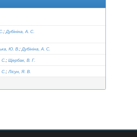
С.
;
Дубініна, А. С.
ка, Ю. В.
;
Дубініна, А. С.
. С.
;
Щербак, В. Г.
. С.
;
Лісун, Я. В.