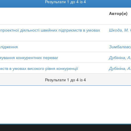
Результати 1 до 4 із 4
Автор(и)
 проектної діяльності швейних підприємств в умовах
Шкода, М. 
слідження
Зимбалевсь
мування конкурентних переваг
Дубініна, А
мств в умовах високого рівня конкуренції
Дубініна, А
Результати 1 до 4 із 4