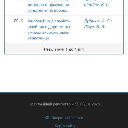
джерело формування
Щербак, В. Г.
конкурентних переваг
2016
Інноваційна діяльність
Дубініна, А. С.
;
швейних підприємств в
Лісун, Я. В.
умовах високого рівня
конкуренції
Результати 1 до 4 із 4
Інституційний репозитарій КНУТД © 2026
Зворотний зв’язок
Карта сайту