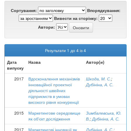
Сортування:
Впорядкування:
Вивести на сторінку:
Автори:
Результати 1 до 4 із 4
Дата
Назва
Автор(и)
випуску
2017
Вдосконалення механізмів
Шкода, М. С.
;
інноваційної проектної
Дубініна, А. С.
діяльності швейних
підприємств в умовах
високого рівня конкуренції
2015
Маркетингове середовище
Зимбалевська, Ю.
як об'єкт дослідження
В.
;
Дубініна, А. С.
2017
Маркетингові інновації як
Дубініна, А. С.
;