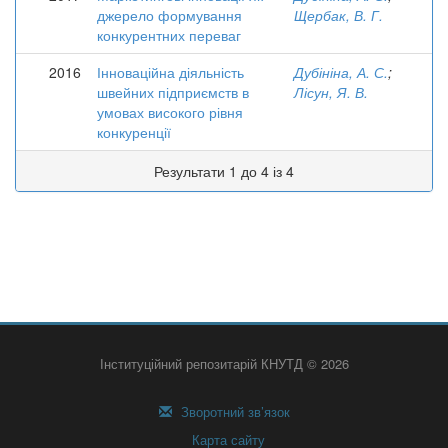
джерело формування
Щербак, В. Г.
конкурентних переваг
2016
Інноваційна діяльність
Дубініна, А. С.
;
швейних підприємств в
Лісун, Я. В.
умовах високого рівня
конкуренції
Результати 1 до 4 із 4
Інституційний репозитарій КНУТД © 2026
Зворотний зв’язок
Карта сайту