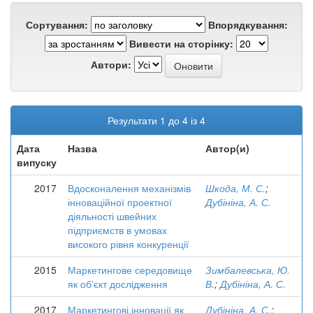
Сортування:
Впорядкування:
Вивести на сторінку:
Автори:
Результати 1 до 4 із 4
Дата
Назва
Автор(и)
випуску
2017
Вдосконалення механізмів
Шкода, М. С.
;
інноваційної проектної
Дубініна, А. С.
діяльності швейних
підприємств в умовах
високого рівня конкуренції
2015
Маркетингове середовище
Зимбалевська, Ю.
як об'єкт дослідження
В.
;
Дубініна, А. С.
2017
Маркетингові інновації як
Дубініна, А. С.
;