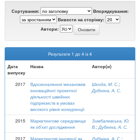
Сортування:
Впорядкування:
Вивести на сторінку:
Автори:
Результати 1 до 4 із 4
Дата
Назва
Автор(и)
випуску
2017
Вдосконалення механізмів
Шкода, М. С.
;
інноваційної проектної
Дубініна, А. С.
діяльності швейних
підприємств в умовах
високого рівня конкуренції
2015
Маркетингове середовище
Зимбалевська, Ю.
як об'єкт дослідження
В.
;
Дубініна, А. С.
2017
Маркетингові інновації як
Дубініна, А. С.
;