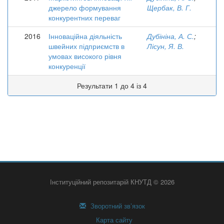
джерело формування
Щербак, В. Г.
конкурентних переваг
2016
Інноваційна діяльність
Дубініна, А. С.
;
швейних підприємств в
Лісун, Я. В.
умовах високого рівня
конкуренції
Результати 1 до 4 із 4
Інституційний репозитарій КНУТД © 2026
Зворотний зв’язок
Карта сайту