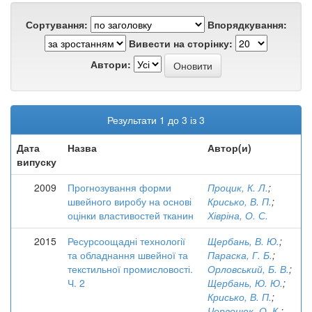
Сортування:
Впорядкування:
Вивести на сторінку:
Автори:
Результати 1 до 3 із 3
Дата
Назва
Автор(и)
випуску
2009
Прогнозування форми
Процик, К. Л.
;
швейного виробу на основі
Крисько, В. П.
;
оцінки властивостей тканин
Хівріна, О. С.
2015
Ресурсоощадні технології
Щербань, В. Ю.
;
та обладнання швейної та
Параска, Г. Б.
;
текстильної промисловості.
Орловський, Б. В.
;
Ч. 2
Щербань, Ю. Ю.
;
Крисько, В. П.
;
Червонюк, О. К.
;