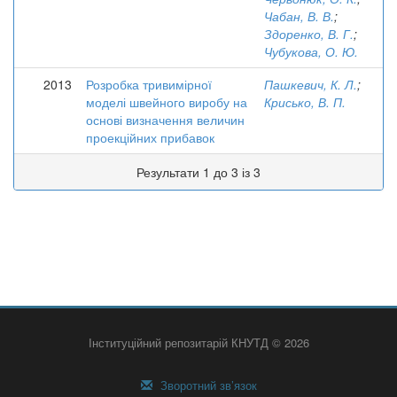
Чабан, В. В.
;
Здоренко, В. Г.
;
Чубукова, О. Ю.
2013
Розробка тривимірної
Пашкевич, К. Л.
;
моделі швейного виробу на
Крисько, В. П.
основі визначення величин
проекційних прибавок
Результати 1 до 3 із 3
Інституційний репозитарій КНУТД © 2026
Зворотний зв’язок