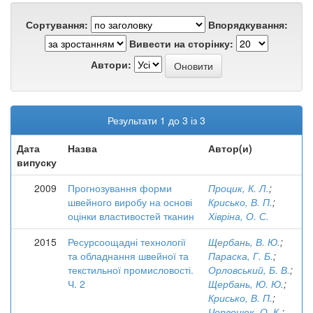
Сортування:
Впорядкування:
Вивести на сторінку:
Автори:
Результати 1 до 3 із 3
Дата
Назва
Автор(и)
випуску
2009
Прогнозування форми
Процик, К. Л.
;
швейного виробу на основі
Крисько, В. П.
;
оцінки властивостей тканин
Хівріна, О. С.
2015
Ресурсоощадні технології
Щербань, В. Ю.
;
та обладнання швейної та
Параска, Г. Б.
;
текстильної промисловості.
Орловський, Б. В.
;
Ч. 2
Щербань, Ю. Ю.
;
Крисько, В. П.
;
Червонюк, О. К.
;