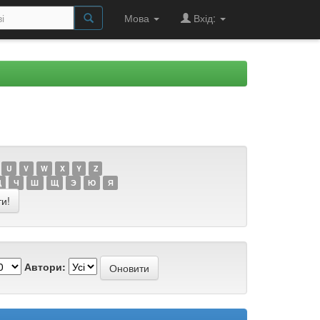
Мова
Вхід:
U
V
W
X
Y
Z
Ц
Ч
Ш
Щ
Э
Ю
Я
Автори: