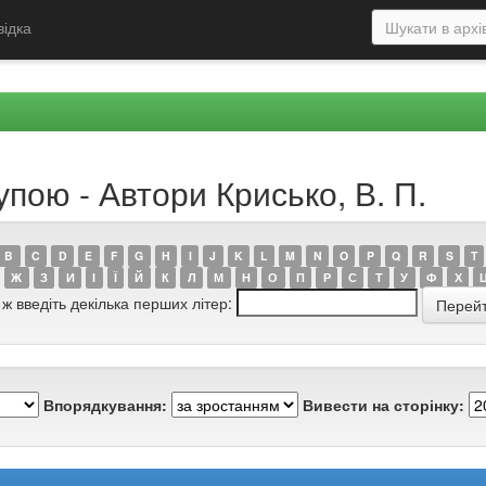
відка
упою - Автори Крисько, В. П.
B
C
D
E
F
G
H
I
J
K
L
M
N
O
P
Q
R
S
T
Ж
З
И
І
Ї
Й
К
Л
М
Н
О
П
Р
С
Т
У
Ф
Х
 ж введіть декілька перших літер:
Впорядкування:
Вивести на сторінку: