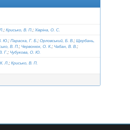
Л.
;
Крисько, В. П.
;
Хівріна, О. С.
. Ю.
;
Параска, Г. Б.
;
Орловський, Б. В.
;
Щербань,
ько, В. П.
;
Червонюк, О. К.
;
Чабан, В. В.
;
. Г.
;
Чубукова, О. Ю.
К. Л.
;
Крисько, В. П.