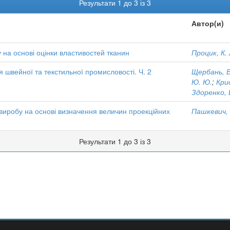
Результати 1 до 3 із 3
Автор(и)
на основі оцінки властивостей тканин
Процик, К. 
 швейної та текстильної промисловості. Ч. 2
Щербань, В
Ю. Ю.
;
Крис
Здоренко, В
виробу на основі визначення величин проекційних
Пашкевич, 
Результати 1 до 3 із 3