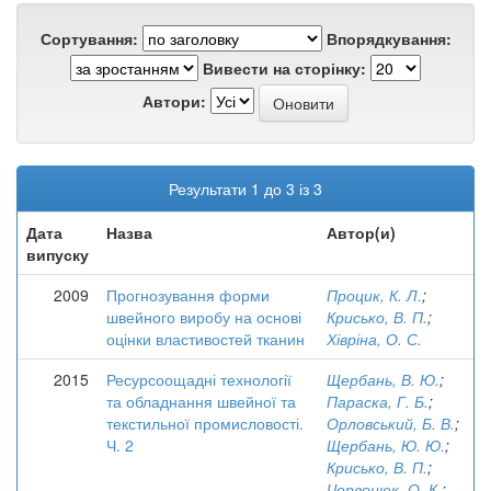
Сортування:
Впорядкування:
Вивести на сторінку:
Автори:
Результати 1 до 3 із 3
Дата
Назва
Автор(и)
випуску
2009
Прогнозування форми
Процик, К. Л.
;
швейного виробу на основі
Крисько, В. П.
;
оцінки властивостей тканин
Хівріна, О. С.
2015
Ресурсоощадні технології
Щербань, В. Ю.
;
та обладнання швейної та
Параска, Г. Б.
;
текстильної промисловості.
Орловський, Б. В.
;
Ч. 2
Щербань, Ю. Ю.
;
Крисько, В. П.
;
Червонюк, О. К.
;