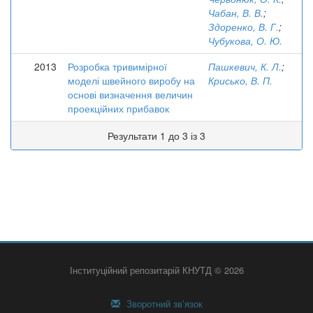
Чабан, В. В.
;
Здоренко, В. Г.
;
Чубукова, О. Ю.
2013
Розробка тривимірної
Пашкевич, К. Л.
;
моделі швейного виробу на
Крисько, В. П.
основі визначення величин
проекційних прибавок
Результати 1 до 3 із 3
Інституційний репозитарій КНУТД © 2026
Зворотний зв’язок