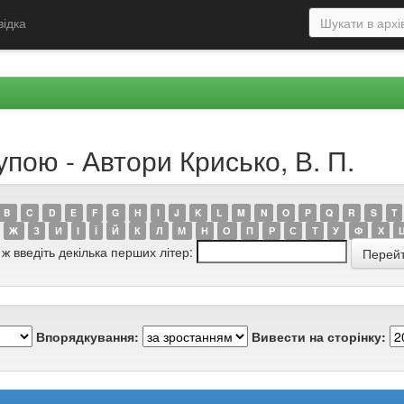
відка
упою - Автори Крисько, В. П.
B
C
D
E
F
G
H
I
J
K
L
M
N
O
P
Q
R
S
T
Ж
З
И
І
Ї
Й
К
Л
М
Н
О
П
Р
С
Т
У
Ф
Х
 ж введіть декілька перших літер:
Впорядкування:
Вивести на сторінку: