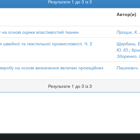
Результати 1 до 3 із 3
Автор(и)
на основі оцінки властивостей тканин
Процик, К. 
 швейної та текстильної промисловості. Ч. 2
Щербань, В
Ю. Ю.
;
Крис
Здоренко, В
виробу на основі визначення величин проекційних
Пашкевич, 
Результати 1 до 3 із 3