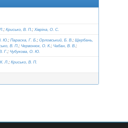
Л.
;
Крисько, В. П.
;
Хівріна, О. С.
. Ю.
;
Параска, Г. Б.
;
Орловський, Б. В.
;
Щербань,
ько, В. П.
;
Червонюк, О. К.
;
Чабан, В. В.
;
. Г.
;
Чубукова, О. Ю.
К. Л.
;
Крисько, В. П.