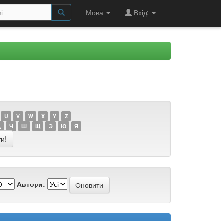
Мова
Вхід:
U
V
W
X
Y
Z
Ц
Ч
Ш
Щ
Э
Ю
Я
Автори: