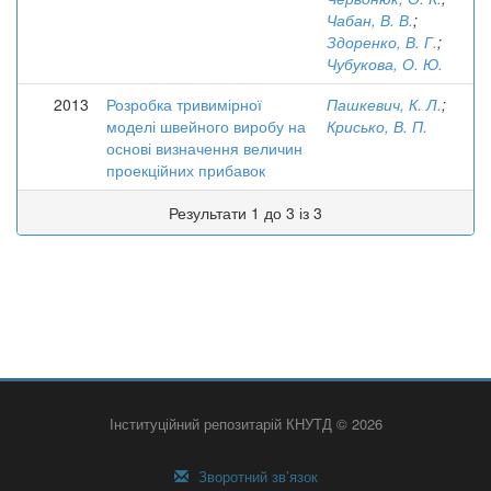
Чабан, В. В.
;
Здоренко, В. Г.
;
Чубукова, О. Ю.
2013
Розробка тривимірної
Пашкевич, К. Л.
;
моделі швейного виробу на
Крисько, В. П.
основі визначення величин
проекційних прибавок
Результати 1 до 3 із 3
Інституційний репозитарій КНУТД © 2026
Зворотний зв’язок