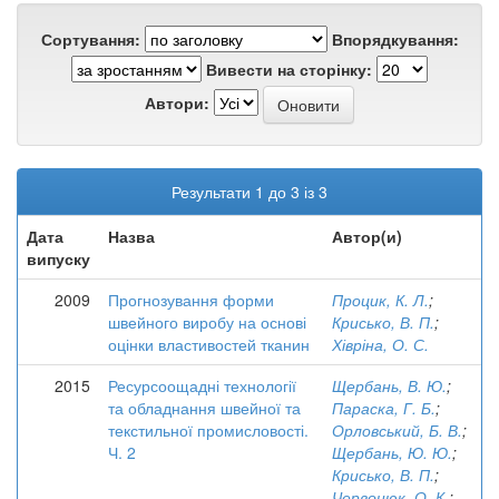
Сортування:
Впорядкування:
Вивести на сторінку:
Автори:
Результати 1 до 3 із 3
Дата
Назва
Автор(и)
випуску
2009
Прогнозування форми
Процик, К. Л.
;
швейного виробу на основі
Крисько, В. П.
;
оцінки властивостей тканин
Хівріна, О. С.
2015
Ресурсоощадні технології
Щербань, В. Ю.
;
та обладнання швейної та
Параска, Г. Б.
;
текстильної промисловості.
Орловський, Б. В.
;
Ч. 2
Щербань, Ю. Ю.
;
Крисько, В. П.
;
Червонюк, О. К.
;