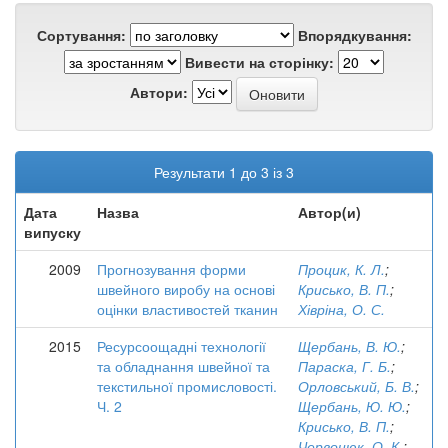
Сортування:
Впорядкування:
Вивести на сторінку:
Автори:
Результати 1 до 3 із 3
Дата
Назва
Автор(и)
випуску
2009
Прогнозування форми
Процик, К. Л.
;
швейного виробу на основі
Крисько, В. П.
;
оцінки властивостей тканин
Хівріна, О. С.
2015
Ресурсоощадні технології
Щербань, В. Ю.
;
та обладнання швейної та
Параска, Г. Б.
;
текстильної промисловості.
Орловський, Б. В.
;
Ч. 2
Щербань, Ю. Ю.
;
Крисько, В. П.
;
Червонюк, О. К.
;