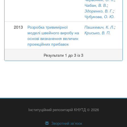
Чабан, В. В.
;
Здоренко, В. Г.
;
Чубукова, О. Ю.
2013
Розробка тривимірної
Пашкевич, К. Л.
;
моделі швейного виробу на
Крисько, В. П.
основі визначення величин
проекційних прибавок
Результати 1 до 3 із 3
Інституційний репозитарій КНУТД © 2026
Зворотний зв’язок