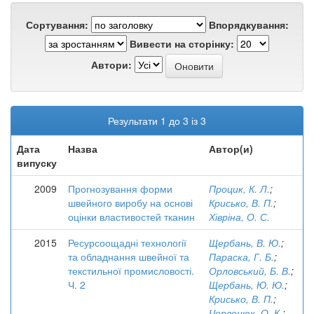
Сортування:
Впорядкування:
Вивести на сторінку:
Автори:
Результати 1 до 3 із 3
Дата
Назва
Автор(и)
випуску
2009
Прогнозування форми
Процик, К. Л.
;
швейного виробу на основі
Крисько, В. П.
;
оцінки властивостей тканин
Хівріна, О. С.
2015
Ресурсоощадні технології
Щербань, В. Ю.
;
та обладнання швейної та
Параска, Г. Б.
;
текстильної промисловості.
Орловський, Б. В.
;
Ч. 2
Щербань, Ю. Ю.
;
Крисько, В. П.
;
Червонюк, О. К.
;