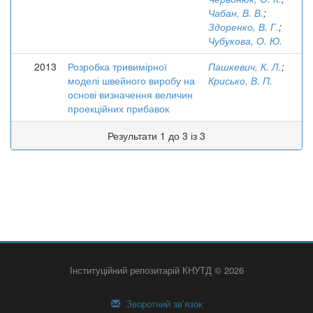
Чабан, В. В.
;
Здоренко, В. Г.
;
Чубукова, О. Ю.
2013
Розробка тривимірної
Пашкевич, К. Л.
;
моделі швейного виробу на
Крисько, В. П.
основі визначення величин
проекційних прибавок
Результати 1 до 3 із 3
Інституційний репозитарій КНУТД © 2026
Зворотний зв’язок