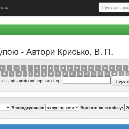
відка
упою - Автори Крисько, В. П.
B
C
D
E
F
G
H
I
J
K
L
M
N
O
P
Q
R
S
T
Ж
З
И
І
Ї
Й
К
Л
М
Н
О
П
Р
С
Т
У
Ф
Х
 ж введіть декілька перших літер:
Впорядкування:
Вивести на сторінку: