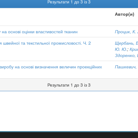
Результати 1 до 3 із 3
Автор(и)
на основі оцінки властивостей тканин
Процик, К. 
 швейної та текстильної промисловості. Ч. 2
Щербань, В
Ю. Ю.
;
Крис
Здоренко, В
виробу на основі визначення величин проекційних
Пашкевич, 
Результати 1 до 3 із 3