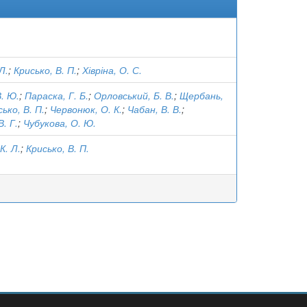
Л.
;
Крисько, В. П.
;
Хівріна, О. С.
. Ю.
;
Параска, Г. Б.
;
Орловський, Б. В.
;
Щербань,
ько, В. П.
;
Червонюк, О. К.
;
Чабан, В. В.
;
. Г.
;
Чубукова, О. Ю.
К. Л.
;
Крисько, В. П.