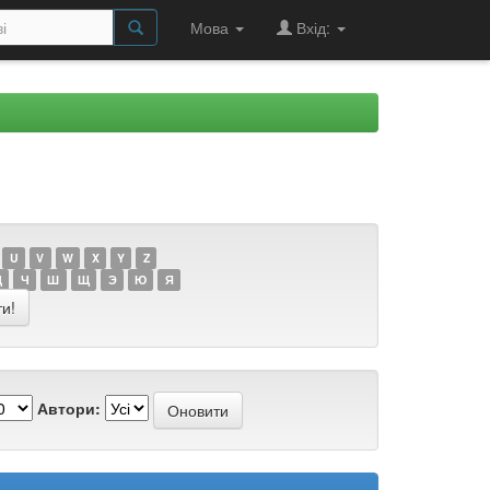
Мова
Вхід:
U
V
W
X
Y
Z
Ц
Ч
Ш
Щ
Э
Ю
Я
Автори: