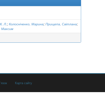
К. Л.
;
Колосніченко, Марина
;
Прищепа, Світлана
;
, Максим
’язок
Карта сайту