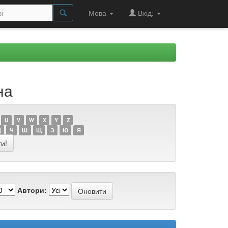
Мова
Вхід:
на
U
V
W
X
Y
Z
Ц
Ч
Ш
Щ
Э
Ю
Я
Автори: