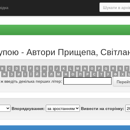
відка
рупою - Автори Прищепа, Світла
B
C
D
E
F
G
H
I
J
K
L
M
N
O
P
Q
R
S
T
Ж
З
И
І
Ї
Й
К
Л
М
Н
О
П
Р
С
Т
У
Ф
Х
 ж введіть декілька перших літер:
Впорядкування:
Вивести на сторінку: