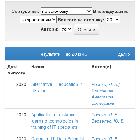
Сортування:
Впорядкування:
Вивести на сторінку:
Автори:
Результати 1 до 20 із 46
далі >
Дата
Назва
Автор(и)
випуску
2020
Alternative IT-education in
Роєнко, Л. В.
;
Ukraine
Яросіченко,
Анастасія
Вікторівна
2020
Application of distance
Роєнко, Л. В.
;
learning technologies in
Вергелес, Ю. В.
training of IT specialists
2020
Career in IT: Data Scientist
Роєнко, Л. В.
;