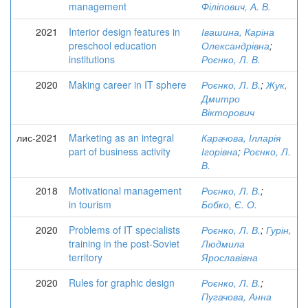
management
Філіпович, А. В.
2021
Interior design features in
Івашина, Каріна
preschool education
Олександрівна
;
institutions
Роєнко, Л. В.
2020
Making career in IT sphere
Роєнко, Л. В.
;
Жук,
Дмитро
Вікторович
лис-2021
Marketing as an integral
Карачова, Ілларія
part of business activity
Ігорівна
;
Роєнко, Л.
В.
2018
Motivational management
Роєнко, Л. В.
;
in tourism
Бобко, Є. О.
2020
Problems of IT specialists
Роєнко, Л. В.
;
Гурін,
training in the post-Soviet
Людмила
territory
Ярославівна
2020
Rules for graphic design
Роєнко, Л. В.
;
Пугачова, Анна