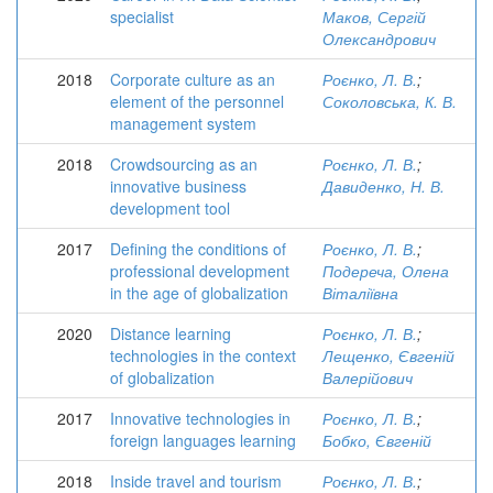
specialist
Маков, Сергій
Олександрович
2018
Corporate culture as an
Роєнко, Л. В.
;
element of the personnel
Соколовська, К. В.
management system
2018
Crowdsourcing as an
Роєнко, Л. В.
;
innovative business
Давиденко, Н. В.
development tool
2017
Defining the conditions of
Роєнко, Л. В.
;
professional development
Подереча, Олена
in the age of globalization
Віталіївна
2020
Distance learning
Роєнко, Л. В.
;
technologies in the context
Лещенко, Євгеній
of globalization
Валерійович
2017
Innovative technologies in
Роєнко, Л. В.
;
foreign languages learning
Бобко, Євгеній
2018
Inside travel and tourism
Роєнко, Л. В.
;