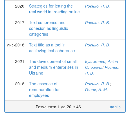
2020
Strategies for letting the
Роєнко, Л. В.
real world in: reading online
2017
Text coherence and
Роєнко, Л. В.
cohesion as linguistic
categories
лис-2018
Text title as a tool in
Роєнко, Л. В.
achieving text coherence
2021
The development of small
Кузьменко, Аліна
and medium enterprises in
Олегівна
;
Роєнко,
Ukraine
Л. В.
2018
The essence of
Роєнко, Л. В.
;
remuneration for
Геник, А. М.
employees
Результати 1 до 20 із 46
далі >